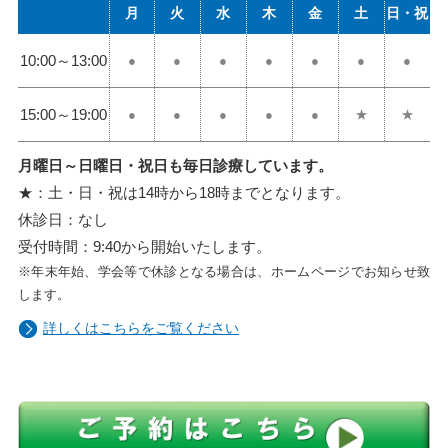
月
火
水
木
金
土
日・祝
10:00
～
13:00
●
●
●
●
●
●
●
15:00
～
19:00
●
●
●
●
●
★
★
月曜日～日曜日・祝日も毎日診療しています。
★：土・日・祝は14時から18時までとなります。
休診日：なし
受付時間：9:40から開始いたします。
※年末年始、学会等で休診となる場合は、ホームページでお知らせ致
します。
詳しくはこちらをご覧ください