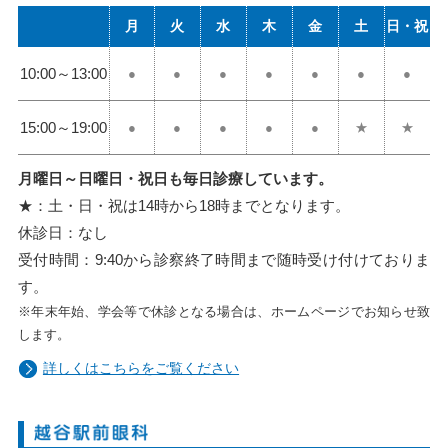
月
火
水
木
金
土
日・祝
10:00
～
13:00
●
●
●
●
●
●
●
15:00
～
19:00
●
●
●
●
●
★
★
月曜日～日曜日・祝日も毎日診療しています。
★：土・日・祝は14時から18時までとなります。
休診日：なし
受付時間：9:40から診察終了時間まで随時受け付けておりま
す。
※年末年始、学会等で休診となる場合は、ホームページでお知らせ致
します。
詳しくはこちらをご覧ください