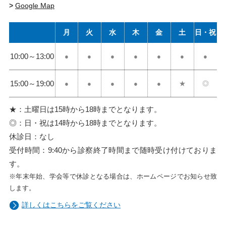
>
Google Map
月
火
水
木
金
土
日・祝
10:00
～
13:00
●
●
●
●
●
●
●
15:00
～
19:00
●
●
●
●
●
★
◎
★：土曜日は15時から18時までとなります。
◎：日・祝は14時から18時までとなります。
休診日：なし
受付時間：9:40から診察終了時間まで随時受け付けておりま
す。
※年末年始、学会等で休診となる場合は、ホームページでお知らせ致
します。
詳しくはこちらをご覧ください